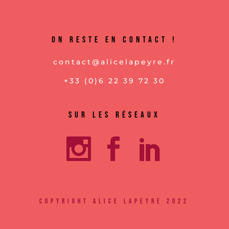
On reste en contact !
contact@alicelapeyre.fr
+33 (0)6 22 39 72 30
Sur les réseaux
so
so
so
ci
ci
ci
copyright Alice Lapeyre 2022
al
al
al