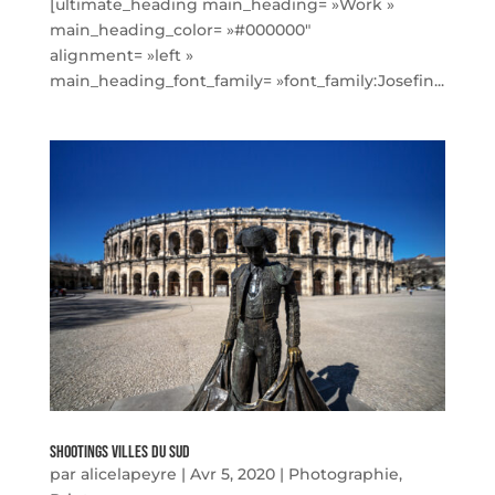
[ultimate_heading main_heading= »Work »
main_heading_color= »#000000″
alignment= »left »
main_heading_font_family= »font_family:Josefin...
Shootings Villes du Sud
par
alicelapeyre
|
Avr 5, 2020
|
Photographie
,