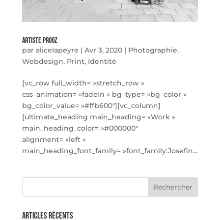
Artiste Prooz
par
alicelapeyre
|
Avr 3, 2020
|
Photographie
,
Webdesign
,
Print
,
Identité
[vc_row full_width= »stretch_row »
css_animation= »fadeIn » bg_type= »bg_color »
bg_color_value= »#ffb600″][vc_column]
[ultimate_heading main_heading= »Work »
main_heading_color= »#000000″
alignment= »left »
main_heading_font_family= »font_family:Josefin...
Articles récents