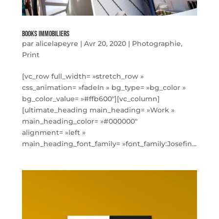
Books Immobiliers
par
alicelapeyre
|
Avr 20, 2020
|
Photographie
,
Print
[vc_row full_width= »stretch_row »
css_animation= »fadeIn » bg_type= »bg_color »
bg_color_value= »#ffb600″][vc_column]
[ultimate_heading main_heading= »Work »
main_heading_color= »#000000″
alignment= »left »
main_heading_font_family= »font_family:Josefin...