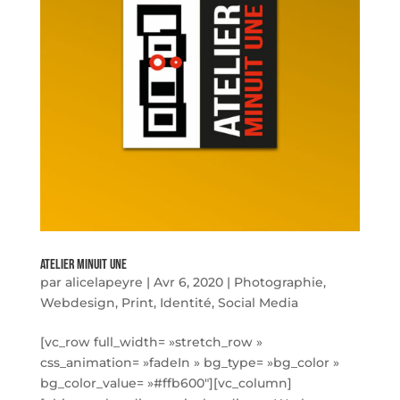
Atelier Minuit Une
par
alicelapeyre
|
Avr 6, 2020
|
Photographie
,
Webdesign
,
Print
,
Identité
,
Social Media
[vc_row full_width= »stretch_row »
css_animation= »fadeIn » bg_type= »bg_color »
bg_color_value= »#ffb600″][vc_column]