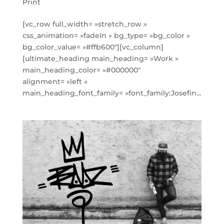
Print
[vc_row full_width= »stretch_row »
css_animation= »fadeIn » bg_type= »bg_color »
bg_color_value= »#ffb600″][vc_column]
[ultimate_heading main_heading= »Work »
main_heading_color= »#000000″
alignment= »left »
main_heading_font_family= »font_family:Josefin...